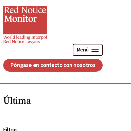
Ir
al
contenido
principal
Menú
Póngase en contacto con nosotros
Última
Filtros