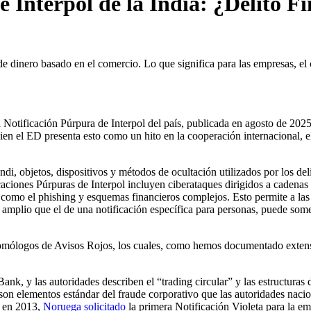
 Interpol de la India: ¿Delito F
e dinero basado en el comercio. Lo que significa para las empresas, el 
 Notificación Púrpura de Interpol del país, publicada en agosto de 2025
 el ED presenta esto como un hito en la cooperación internacional, el 
, objetos, dispositivos y métodos de ocultación utilizados por los deli
caciones Púrpuras de Interpol incluyen ciberataques dirigidos a cadenas
como el phishing y esquemas financieros complejos. Esto permite a las au
 amplio que el de una notificación específica para personas, puede somet
logos de Avisos Rojos, los cuales, como hemos documentado extensame
Bank, y las autoridades describen el “trading circular” y las estructur
s son elementos estándar del fraude corporativo que las autoridades nac
, en 2013,
Noruega
solicitado
la primera Notificación Violeta para la e