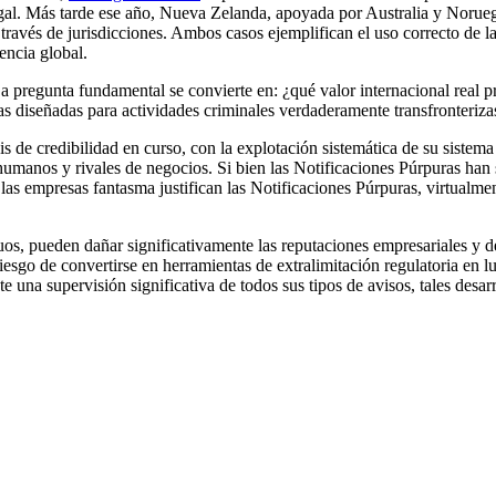
ilegal. Más tarde ese año, Nueva Zelanda, apoyada por Australia y Norue
 través de jurisdicciones. Ambos casos ejemplifican el uso correcto de 
encia global.
. La pregunta fundamental se convierte en: ¿qué valor internacional real 
s diseñadas para actividades criminales verdaderamente transfronteriza
s de credibilidad en curso, con la explotación sistemática de su sistema
s humanos y rivales de negocios. Si bien las Notificaciones Púrpuras ha
y las empresas fantasma justifican las Notificaciones Púrpuras, virtualm
s, pueden dañar significativamente las reputaciones empresariales y de
sgo de convertirse en herramientas de extralimitación regulatoria en lu
 una supervisión significativa de todos sus tipos de avisos, tales desar