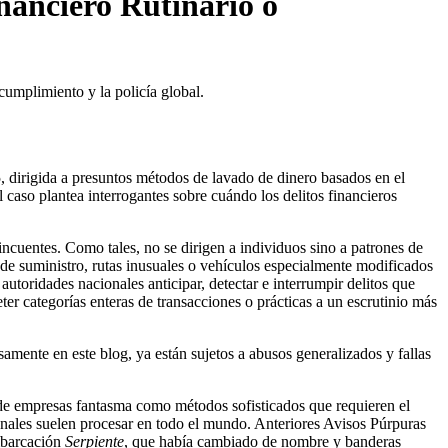
inanciero Rutinario o
cumplimiento y la policía global.
, dirigida a presuntos métodos de lavado de dinero basados en el
caso plantea interrogantes sobre cuándo los delitos financieros
ncuentes. Como tales, no se dirigen a individuos sino a patrones de
 de suministro, rutas inusuales o vehículos especialmente modificados
toridades nacionales anticipar, detectar e interrumpir delitos que
er categorías enteras de transacciones o prácticas a un escrutinio más
nte en este blog, ya están sujetos a abusos generalizados y fallas
as de empresas fantasma como métodos sofisticados que requieren el
ionales suelen procesar en todo el mundo. Anteriores Avisos Púrpuras
mbarcación
Serpiente
, que había cambiado de nombre y banderas