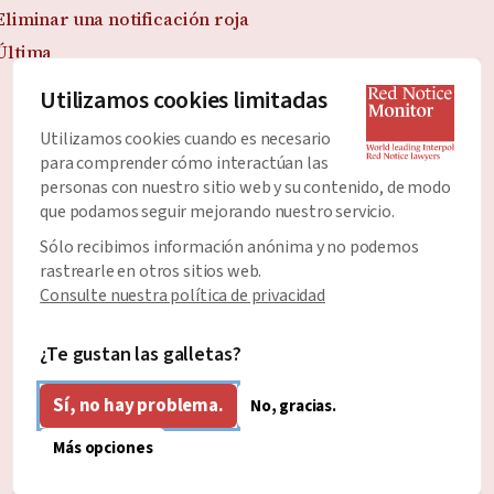
Eliminar una notificación roja
Última
Utilizamos cookies limitadas
Únete al Boletín
Utilizamos cookies cuando es necesario
para comprender cómo interactúan las
Manténgase al día con todas las últimas noticias y
personas con nuestro sitio web y su contenido, de modo
desarrollos sobre las Notificaciones Rojas.
que podamos seguir mejorando nuestro servicio.
Sólo recibimos información anónima y no podemos
Dirección de correo electrónico
*
rastrearle en otros sitios web.
Consulte nuestra política de privacidad
¿Te gustan las galletas?
Sí, no hay problema.
No, gracias.
Más opciones
Spanish
Diseñado y desarrollado por
Diseño claro y honesto