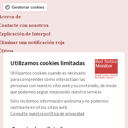
Gestionar cookies
Acerca de
Contacte con nosotros
Explicación de Interpol
Eliminar una notificación roja
Última
Utilizamos cookies limitadas
Utilizamos cookies cuando es necesario
Únete al Boletín
para comprender cómo interactúan las
Manténgase al día con todas las últimas noticias y
personas con nuestro sitio web y su contenido, de modo
que podamos seguir mejorando nuestro servicio.
desarrollos sobre las Notificaciones Rojas.
Sólo recibimos información anónima y no podemos
Dirección de correo electrónico
*
rastrearle en otros sitios web.
Consulte nuestra política de privacidad