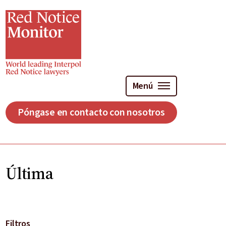
Ir
al
contenido
principal
Menú
Póngase en contacto con nosotros
Última
Filtros