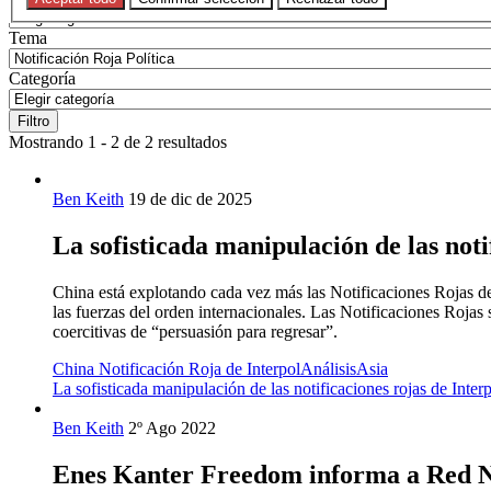
Tema
Categoría
Filtro
Mostrando 1 - 2 de 2 resultados
Ben Keith
19 de dic de 2025
La sofisticada manipulación de las noti
China está explotando cada vez más las Notificaciones Rojas de
las fuerzas del orden internacionales. Las Notificaciones Rojas s
coercitivas de “persuasión para regresar”.
China Notificación Roja de Interpol
Análisis
Asia
La sofisticada manipulación de las notificaciones rojas de Interp
Ben Keith
2º Ago 2022
Enes Kanter Freedom informa a Red No