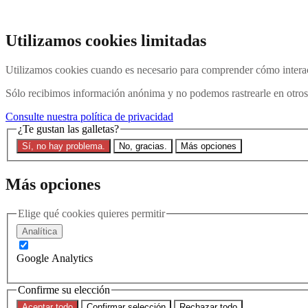
Ir al contenido principal
Buscar en el sitio web
Utilizamos cookies limitadas
Buscar en
Utilizamos cookies cuando es necesario para comprender cómo interac
Póngase en contacto con nosotros
Menú
Sólo recibimos información anónima y no podemos rastrearle en otros 
Última
Acerca de
Consulte nuestra política de privacidad
Explicación de Interpol
¿Te gustan las galletas?
Eliminar una notificación roja
Sí, no hay problema.
No, gracias.
Más opciones
Contacte con nosotros
Buscar en el sitio
Más opciones
Buscar en el sitio web
Buscar en
Elige qué cookies quieres permitir
Analítica
Última
Google Analytics
Filtros
Confirme su elección
Región
Aceptar todo
Confirmar selección
Rechazar todo