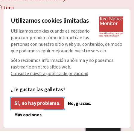
Última
Utilizamos cookies limitadas
Utilizamos cookies cuando es necesario
Únete al Boletín
para comprender cómo interactúan las
Manténgase al día con todas las últimas noticias y
personas con nuestro sitio web y su contenido, de modo
que podamos seguir mejorando nuestro servicio.
desarrollos sobre las Notificaciones Rojas.
Sólo recibimos información anónima y no podemos
Dirección de correo electrónico
*
rastrearle en otros sitios web.
Consulte nuestra política de privacidad
¿Te gustan las galletas?
Sí, no hay problema.
No, gracias.
Más opciones
Spanish
Diseñado y desarrollado por
Diseño claro y honesto