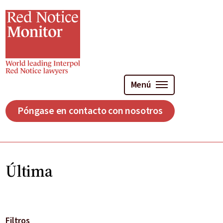
Ir
al
contenido
principal
Menú
Póngase en contacto con nosotros
Última
Filtros