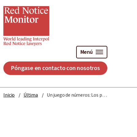
Ir
al
contenido
principal
Menú
Póngase en contacto con nosotros
Inicio
Última
Un juego de números: Los preocupantes datos de las notificaciones de incumplimiento registradas por Interpol