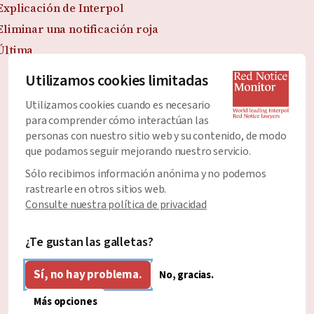
Explicación de Interpol
Eliminar una notificación roja
Última
Utilizamos cookies limitadas
Utilizamos cookies cuando es necesario
Únete al Boletín
para comprender cómo interactúan las
Manténgase al día con todas las últimas noticias y
personas con nuestro sitio web y su contenido, de modo
que podamos seguir mejorando nuestro servicio.
desarrollos sobre las Notificaciones Rojas.
Sólo recibimos información anónima y no podemos
Dirección de correo electrónico
*
rastrearle en otros sitios web.
Consulte nuestra política de privacidad
¿Te gustan las galletas?
Sí, no hay problema.
No, gracias.
Más opciones