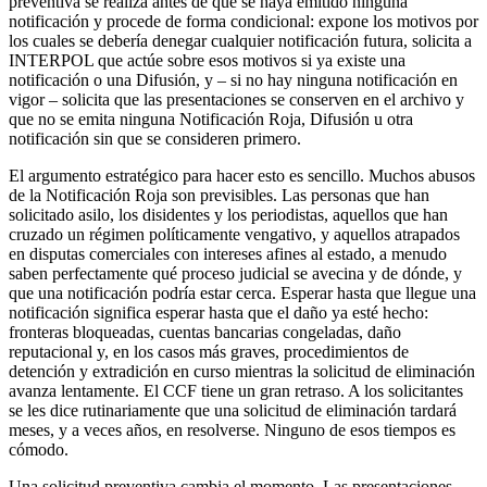
preventiva se realiza antes de que se haya emitido ninguna
notificación y procede de forma condicional: expone los motivos por
los cuales se debería denegar cualquier notificación futura, solicita a
INTERPOL que actúe sobre esos motivos si ya existe una
notificación o una Difusión, y – si no hay ninguna notificación en
vigor – solicita que las presentaciones se conserven en el archivo y
que no se emita ninguna Notificación Roja, Difusión u otra
notificación sin que se consideren primero.
El argumento estratégico para hacer esto es sencillo. Muchos abusos
de la Notificación Roja son previsibles. Las personas que han
solicitado asilo, los disidentes y los periodistas, aquellos que han
cruzado un régimen políticamente vengativo, y aquellos atrapados
en disputas comerciales con intereses afines al estado, a menudo
saben perfectamente qué proceso judicial se avecina y de dónde, y
que una notificación podría estar cerca. Esperar hasta que llegue una
notificación significa esperar hasta que el daño ya esté hecho:
fronteras bloqueadas, cuentas bancarias congeladas, daño
reputacional y, en los casos más graves, procedimientos de
detención y extradición en curso mientras la solicitud de eliminación
avanza lentamente. El CCF tiene un gran retraso. A los solicitantes
se les dice rutinariamente que una solicitud de eliminación tardará
meses, y a veces años, en resolverse. Ninguno de esos tiempos es
cómodo.
Una solicitud preventiva cambia el momento. Las presentaciones