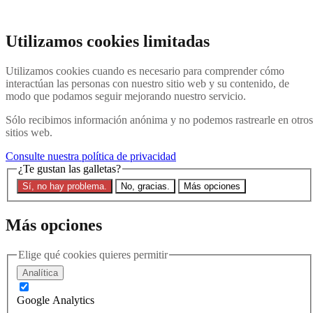
Ir al contenido principal
Buscar en el sitio web
Utilizamos cookies limitadas
Buscar en
Utilizamos cookies cuando es necesario para comprender cómo
Póngase en contacto con nosotros
Menú
interactúan las personas con nuestro sitio web y su contenido, de
modo que podamos seguir mejorando nuestro servicio.
Última
Acerca de
Sólo recibimos información anónima y no podemos rastrearle en otros
Explicación de Interpol
sitios web.
Eliminar una notificación roja
Contacte con nosotros
Consulte nuestra política de privacidad
¿Te gustan las galletas?
Buscar en el sitio
Sí, no hay problema.
No, gracias.
Más opciones
Buscar en el sitio web
Buscar en
Más opciones
Inicio
Última
Elige qué cookies quieres permitir
Solicitudes preventivas a INTERPOL: Adelantarse a una
Notificación Roja antes de que llegue
Analítica
8 de junio de 2026
Google Analytics