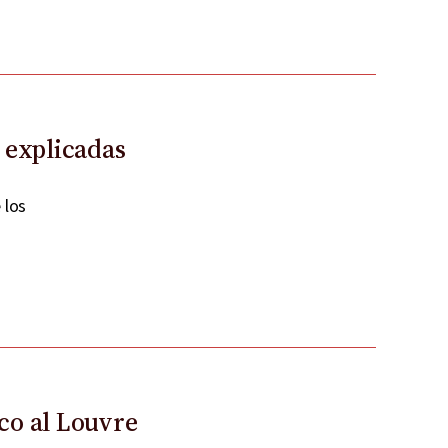
s explicadas
 los
aco al Louvre