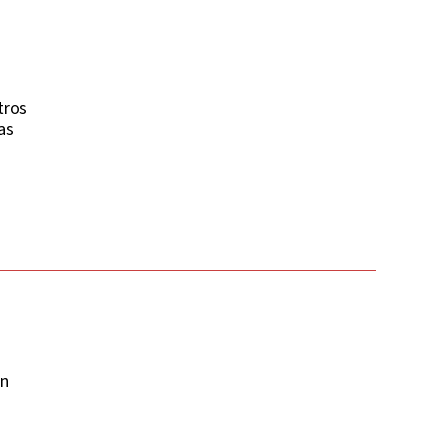
tros
as
on