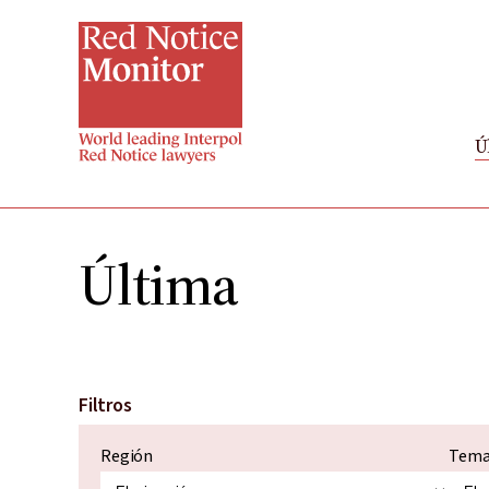
Ir
al
contenido
principal
Ú
Última
Filtros
Región
Tem