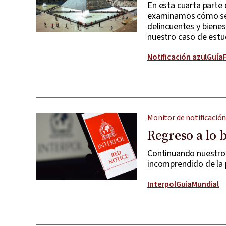
En esta cuarta parte 
examinamos cómo se p
delincuentes y bienes
nuestro caso de estu
Notificación azul
Guía
Monitor de notificación
Regreso a lo 
Continuando nuestr
incomprendido de la po
Interpol
Guía
Mundial