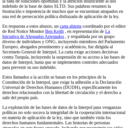
la falta de soluciones oportunas y la atención insuficiente al uso
indebido de la base de datos SLTD. Sus palabras resumen la
frustración e impotencia de muchos que se encuentran atrapados en
una red de persecución política disfrazada de aplicación de la ley.
En respuesta a estos abusos, un
carta abierta
coordinado por el editor
de Red Notice Monitor
Ben Keith
, en representación de
La
Iniciativa de Abogados Arrestados
, y respaldada por un grupo
diverso de individuos y ONG, incluyendo miembros del Parlamento
Europeo, abogados prominentes y académicos, fue dirigida al
Secretario General de Interpol. La carta exige acciones decisivas
contra Turquía, incluyendo la suspensión de su acceso a las bases de
datos de Interpol, hasta que se implementen controles adecuados
para prevenir su uso indebido.
Estos llamados a la acción se basan en los principios de la
Constitución de la Interpol, que exige la adhesión a la Declaración
Universal de Derechos Humanos (DUDH), específicamente los
derechos relacionados con la libertad de circulación y el derecho a
salir del propio país.
La explotación de las bases de datos de la Interpol para venganzas
políticas no solo socava la integridad de la cooperación internacional
en materia de aplicación de la ley, sino que también viola los
derechos humanos fundamentales. Las historias de personas
atrapadas en este fuego cruzado, luchando por reconstruir sus vidas