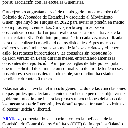
por su asociación con las escuelas Gulenistas.
Otro ejemplo angustiante es el de un abogado turco, miembro del
Colegio de Abogados de Estambul y asociado al Movimiento
Gulen, que huyó de Turquía en 2022 para evitar la prisión en medio
de amplios enjuiciamientos. Su viaje a la seguridad se vio
obstaculizado cuando Turquía invalidó su pasaporte a través de la
base de datos SLTD de Interpol, una táctica cada vez más utilizada
para obstaculizar la movilidad de los disidentes. A pesar de sus
esfuerzos por eliminar su pasaporte de la base de datos y obtener
asilo, los retrasos burocráticos y las consultas sin respuesta lo
dejaron varado en Brasil durante meses, enfrentando amenazas
constantes de deportación. Aunque las reglas de Interpol estipulan
que una solicitud de eliminación se finalizará dentro de los 9 meses
posteriores a ser considerada admisible, su solicitud ha estado
pendiente durante 20 meses.
Estas narrativas revelan el impacto generalizado de las cancelaciones
de pasaportes que afectan a cientos de miles de personas objetivo del
gobierno turco, lo que ilustra las graves repercusiones del abuso de
los mecanismos de Interpol y los desafíos que enfrentan las víctimas
al buscar justicia y libertad.
Ali Yildiz
, comentando la situación, criticó la ineficacia de la
Comisión de Control de los Archivos (CCF) de Interpol, señalando