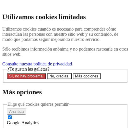
Ir al contenido principal
Buscar en el sitio web
Utilizamos cookies limitadas
Buscar en
Utilizamos cookies cuando es necesario para comprender cómo
Póngase en contacto con nosotros
Menú
interactúan las personas con nuestro sitio web y su contenido, de
modo que podamos seguir mejorando nuestro servicio.
Última
Acerca de
Sólo recibimos información anónima y no podemos rastrearle en otros
Explicación de Interpol
sitios web.
Eliminar una notificación roja
Contacte con nosotros
Consulte nuestra política de privacidad
¿Te gustan las galletas?
Buscar en el sitio
Sí, no hay problema.
No, gracias.
Más opciones
Buscar en el sitio web
Buscar en
Más opciones
Inicio
Última
Elige qué cookies quieres permitir
Persecución política: Explotación de la base de datos y las
difusiones azules de Interpol para fines autoritarios
Analítica
1 de marzo de 2024
Google Analytics