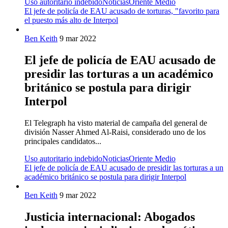
Uso autoritario indebido
Noticias
Oriente Medio
El jefe de policía de EAU acusado de torturas, "favorito para
el puesto más alto de Interpol
Ben Keith
9 mar 2022
El jefe de policía de EAU acusado de
presidir las torturas a un académico
británico se postula para dirigir
Interpol
El Telegraph ha visto material de campaña del general de
división Nasser Ahmed Al-Raisi, considerado uno de los
principales candidatos...
Uso autoritario indebido
Noticias
Oriente Medio
El jefe de policía de EAU acusado de presidir las torturas a un
académico británico se postula para dirigir Interpol
Ben Keith
9 mar 2022
Justicia internacional: Abogados