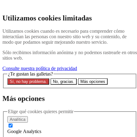
Ir al contenido principal
Buscar en el sitio web
Utilizamos cookies limitadas
Buscar en
Utilizamos cookies cuando es necesario para comprender cómo
Póngase en contacto con nosotros
Menú
interactúan las personas con nuestro sitio web y su contenido, de
modo que podamos seguir mejorando nuestro servicio.
Última
Acerca de
Sólo recibimos información anónima y no podemos rastrearle en otros
Explicación de Interpol
sitios web.
Eliminar una notificación roja
Contacte con nosotros
Consulte nuestra política de privacidad
¿Te gustan las galletas?
Buscar en el sitio
Sí, no hay problema.
No, gracias.
Más opciones
Buscar en el sitio web
Buscar en
Más opciones
Última
Elige qué cookies quieres permitir
Analítica
Filtros
Google Analytics
Región