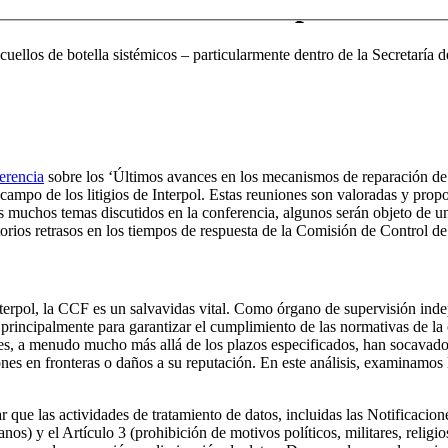
cando los retrasos de procesamie
cuellos de botella sistémicos – particularmente dentro de la Secretaría
erencia
sobre los ‘Últimos avances en los mecanismos de reparación de I
 campo de los litigios de Interpol. Estas reuniones son valoradas y prop
 los muchos temas discutidos en la conferencia, algunos serán objeto de 
orios retrasos en los tiempos de respuesta de la Comisión de Control de
erpol, la CCF es un salvavidas vital. Como órgano de supervisión indep
, principalmente para garantizar el cumplimiento de las normativas de l
des, a menudo mucho más allá de los plazos especificados, han socavado 
nes en fronteras o daños a su reputación. En este análisis, examinamos la
que las actividades de tratamiento de datos, incluidas las Notificacion
s) y el Artículo 3 (prohibición de motivos políticos, militares, religios