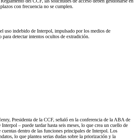
io Reglamento del CCF, las solicitudes de acceso deben gestionarse en
s plazos con frecuencia no se cumplen.
 el uso indebido de Interpol, impulsado por los medios de
para detectar intentos ocultos de extradición.
Henry, Presidenta de la CCF, señaló en la conferencia de la ABA de
e Interpol – puede tardar hasta seis meses, lo que crea un cuello de
e cuentas dentro de las funciones principales de Interpol. Los
atos, lo que plantea serias dudas sobre la priorización y la