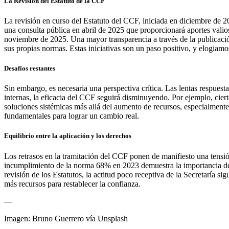
La Revisión del Estatuto de la CCF
La revisión en curso del Estatuto del CCF, iniciada en diciembre de 2
una consulta pública en abril de 2025 que proporcionará aportes vali
noviembre de 2025. Una mayor transparencia a través de la publicació
sus propias normas. Estas iniciativas son un paso positivo, y elogiamos
Desafíos restantes
Sin embargo, es necesaria una perspectiva crítica. Las lentas respuest
internas, la eficacia del CCF seguirá disminuyendo. Por ejemplo, cier
soluciones sistémicas más allá del aumento de recursos, especialmente
fundamentales para lograr un cambio real.
Equilibrio entre la aplicación y los derechos
Los retrasos en la tramitación del CCF ponen de manifiesto una tensión
incumplimiento de la norma 68% en 2023 demuestra la importancia del 
revisión de los Estatutos, la actitud poco receptiva de la Secretaría 
más recursos para restablecer la confianza.
—
Imagen: Bruno Guerrero vía Unsplash