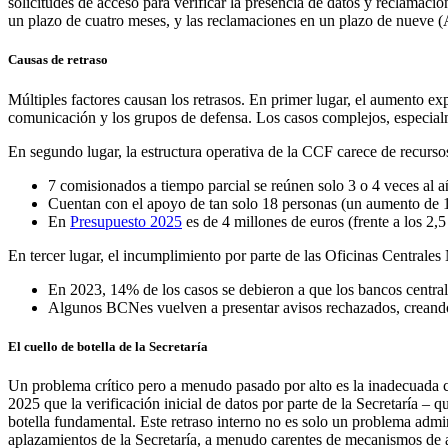
solicitudes de acceso para verificar la presencia de datos y reclamac
un plazo de cuatro meses, y las reclamaciones en un plazo de nueve (A
Causas de retraso
Múltiples factores causan los retrasos. En primer lugar, el aumento ex
comunicación y los grupos de defensa. Los casos complejos, especialme
En segundo lugar, la estructura operativa de la CCF carece de recursos
7 comisionados a tiempo parcial se reúnen solo 3 o 4 veces al 
Cuentan con el apoyo de tan solo 18 personas (un aumento de 
En
Presupuesto 2025
es de 4 millones de euros (frente a los 2,5
En tercer lugar, el incumplimiento por parte de las Oficinas Centrale
En 2023, 14% de los casos se debieron a que los bancos central
Algunos BCNes vuelven a presentar avisos rechazados, creando
El cuello de botella de la Secretaría
Un problema crítico pero a menudo pasado por alto es la inadecuada c
2025 que la verificación inicial de datos por parte de la Secretaría – q
botella fundamental. Este retraso interno no es solo un problema admini
aplazamientos de la Secretaría, a menudo carentes de mecanismos de ap