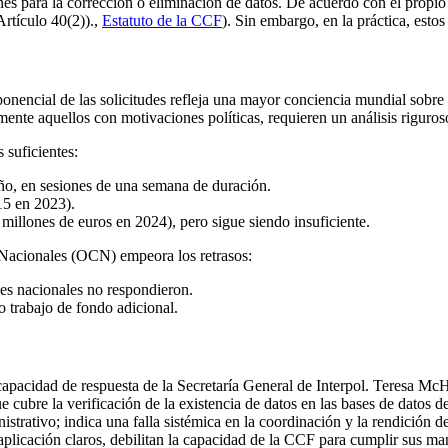
iones para la corrección o eliminación de datos. De acuerdo con el prop
rtículo 40(2)).,
Estatuto de la CCF
). Sin embargo, en la práctica, esto
ponencial de las solicitudes refleja una mayor conciencia mundial sobre
nte aquellos con motivaciones políticas, requieren un análisis riguroso 
 suficientes:
año, en sesiones de una semana de duración.
15 en 2023).
 millones de euros en 2024), pero sigue siendo insuficiente.
s Nacionales (OCN) empeora los retrasos:
es nacionales no respondieron.
 trabajo de fondo adicional.
apacidad de respuesta de la Secretaría General de Interpol. Teresa Mc
ue cubre la verificación de la existencia de datos en las bases de datos d
strativo; indica una falla sistémica en la coordinación y la rendición d
licación claros, debilitan la capacidad de la CCF para cumplir sus mand