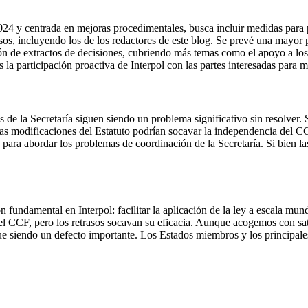
024 y centrada en mejoras procedimentales, busca incluir medidas para 
osos, incluyendo los de los redactores de este blog. Se prevé una mayo
n de extractos de decisiones, cubriendo más temas como el apoyo a los 
 la participación proactiva de Interpol con las partes interesadas para m
as de la Secretaría siguen siendo un problema significativo sin resolve
tas modificaciones del Estatuto podrían socavar la independencia del C
 para abordar los problemas de coordinación de la Secretaría. Si bien l
 fundamental en Interpol: facilitar la aplicación de la ley a escala mun
CCF, pero los retrasos socavan su eficacia. Aunque acogemos con satisf
sigue siendo un defecto importante. Los Estados miembros y los principal