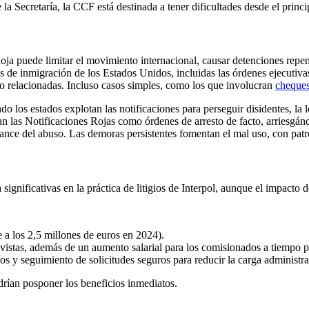
e la Secretaría, la CCF está destinada a tener dificultades desde el prin
oja puede limitar el movimiento internacional, causar detenciones repen
 de inmigración de los Estados Unidos, incluidas las órdenes ejecutiva
 no relacionadas. Incluso casos simples, como los que involucran
cheques
do los estados explotan las notificaciones para perseguir disidentes, 
 las Notificaciones Rojas como órdenes de arresto de facto, arriesgá
cance del abuso. Las demoras persistentes fomentan el mal uso, con pa
significativas en la práctica de litigios de Interpol, aunque el impacto 
 a los 2,5 millones de euros en 2024).
vistas, además de un aumento salarial para los comisionados a tiempo p
íos y seguimiento de solicitudes seguros para reducir la carga administra
drían posponer los beneficios inmediatos.