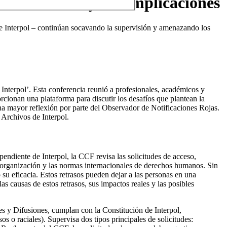
nto del CCF y sus implicaciones
 de Interpol – continúan socavando la supervisión y amenazando los
nterpol’. Esta conferencia reunió a profesionales, académicos y
orcionan una plataforma para discutir los desafíos que plantean la
una mayor reflexión por parte del Observador de Notificaciones Rojas.
 Archivos de Interpol.
endiente de Interpol, la CCF revisa las solicitudes de acceso,
a organización y las normas internacionales de derechos humanos. Sin
su eficacia. Estos retrasos pueden dejar a las personas en una
s causas de estos retrasos, sus impactos reales y las posibles
es y Difusiones, cumplan con la Constitución de Interpol,
os o raciales). Supervisa dos tipos principales de solicitudes: