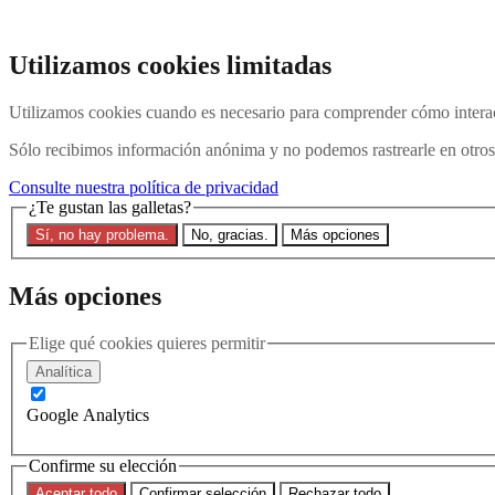
Ir al contenido principal
Buscar en el sitio web
Utilizamos cookies limitadas
Buscar en
Utilizamos cookies cuando es necesario para comprender cómo interac
Póngase en contacto con nosotros
Menú
Sólo recibimos información anónima y no podemos rastrearle en otros 
Última
Acerca de
Consulte nuestra política de privacidad
Explicación de Interpol
¿Te gustan las galletas?
Eliminar una notificación roja
Sí, no hay problema.
No, gracias.
Más opciones
Contacte con nosotros
Buscar en el sitio
Más opciones
Buscar en el sitio web
Buscar en
Elige qué cookies quieres permitir
Inicio
Analítica
Última
Atascado en el sistema: desempacando los retrasos de procesam
Google Analytics
27 de agosto de 2025
Confirme su elección
Aceptar todo
Confirmar selección
Rechazar todo