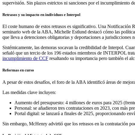
supervisión. Sin plazos estrictos ni sanciones por el incumplimiento d
Retrasos y su impacto en individuos e Interpol
El coste humano de estos retrasos es significativo. Una Notificación R
seminario web de la ABA, Michelle Estlund destacó cómo las políticas
que lleva a detenciones obligatorias y deportaciones a jurisdicciones
Sistémicamente, las demoras socavan la credibilidad de Interpol. Cuan
señaló que un tercio de los 196 estados miembros de INTERPOL tratan
incumplimiento de CCF
resaltando su importancia pero también el al
Reformas en curso
A pesar de estos desafíos, el foro de la ABA identificó áreas de mejora 
Las medidas clave incluyen:
Aumento del presupuesto: 4 millones de euros para 2025 (frente
Personal: se añadieron tres contrataciones en 2023, con más pre
Portal digital: se lanzará a finales de 2025, proporcionando env
Sin embargo, McHenry advirtió que los retrasos en la contratación po