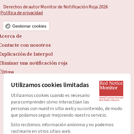
Derechos de autor Monitor de Notificación Roja 2026
Política de privacidad
Gestionar cookies
Acerca de
Contacte con nosotros
Explicación de Interpol
Eliminar una notificación roja
Última
Utilizamos cookies limitadas
Utilizamos cookies cuando es necesario
Únete al Boletín
para comprender cómo interactúan las
Manténgase al día con todas las últimas noticias y
personas con nuestro sitio web y su contenido, de modo
que podamos seguir mejorando nuestro servicio.
desarrollos sobre las Notificaciones Rojas.
Sólo recibimos información anónima y no podemos
Dirección de correo electrónico
*
rastrearle en otros sitios web.