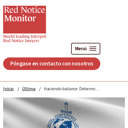
Ir
al
contenido
principal
Menú
Póngase en contacto con nosotros
Inicio
Última
Haciendo balance: Debemos dejar las cosas claras sobre Interpol y su sistema de notificaciones rojas