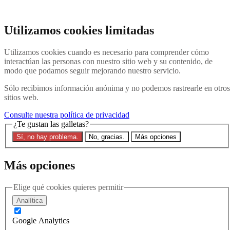
Ir al contenido principal
Buscar en el sitio web
Utilizamos cookies limitadas
Buscar en
Utilizamos cookies cuando es necesario para comprender cómo
Póngase en contacto con nosotros
Menú
interactúan las personas con nuestro sitio web y su contenido, de
modo que podamos seguir mejorando nuestro servicio.
Última
Acerca de
Sólo recibimos información anónima y no podemos rastrearle en otros
Explicación de Interpol
sitios web.
Eliminar una notificación roja
Contacte con nosotros
Consulte nuestra política de privacidad
¿Te gustan las galletas?
Buscar en el sitio
Sí, no hay problema.
No, gracias.
Más opciones
Buscar en el sitio web
Buscar en
Más opciones
Inicio
Última
Elige qué cookies quieres permitir
Confidencialidad y CCF de Interpol - Primera parte
Analítica
15 mayo 2024
Google Analytics