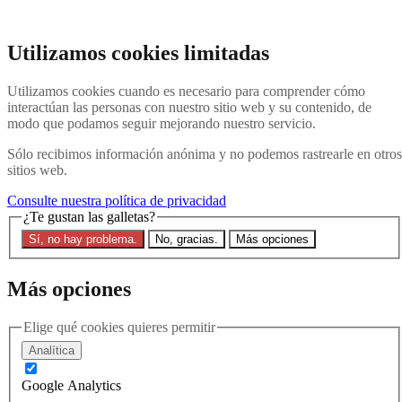
Ir al contenido principal
Buscar en el sitio web
Utilizamos cookies limitadas
Buscar en
Utilizamos cookies cuando es necesario para comprender cómo
Póngase en contacto con nosotros
Menú
interactúan las personas con nuestro sitio web y su contenido, de
modo que podamos seguir mejorando nuestro servicio.
Última
Acerca de
Sólo recibimos información anónima y no podemos rastrearle en otros
Explicación de Interpol
sitios web.
Eliminar una notificación roja
Contacte con nosotros
Consulte nuestra política de privacidad
¿Te gustan las galletas?
Buscar en el sitio
Sí, no hay problema.
No, gracias.
Más opciones
Buscar en el sitio web
Buscar en
Más opciones
Última
Elige qué cookies quieres permitir
Analítica
Filtros
Google Analytics
Región