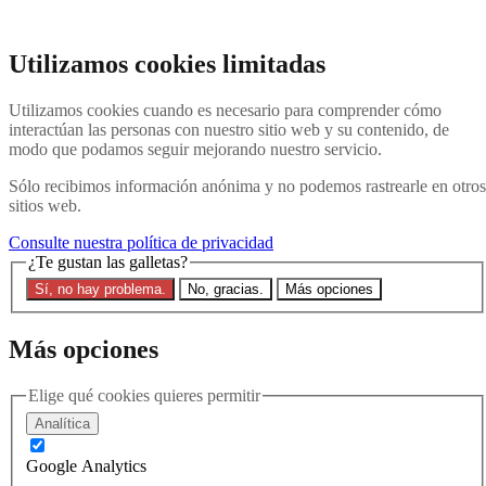
Ir al contenido principal
Buscar en el sitio web
Utilizamos cookies limitadas
Buscar en
Utilizamos cookies cuando es necesario para comprender cómo
Póngase en contacto con nosotros
Menú
interactúan las personas con nuestro sitio web y su contenido, de
modo que podamos seguir mejorando nuestro servicio.
Última
Acerca de
Sólo recibimos información anónima y no podemos rastrearle en otros
Explicación de Interpol
sitios web.
Eliminar una notificación roja
Contacte con nosotros
Consulte nuestra política de privacidad
¿Te gustan las galletas?
Buscar en el sitio
Sí, no hay problema.
No, gracias.
Más opciones
Buscar en el sitio web
Buscar en
Más opciones
21 de enero de 2026
Ben Keith publica un artículo
Elige qué cookies quieres permitir
Analítica
de opinión en Newsweek | ¿Qué
Google Analytics
harán los tribunales de EE.