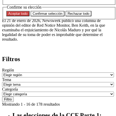
UU. con Nicolás Maduro?
Confirme su elección
Aceptar todo
Confirmar selección
Rechazar todo
El 21 de enero de 2026, Newsweek publicó una columna de
opinión del editor de Red Notice Monitor, Ben Keith, en la que
examinaba el enjuiciamiento de Nicolás Maduro y por qué la
legalidad de su toma de poder es improbable que determine el
resultado.
Filtros
Región
Tema
Categoría
Filtro
Mostrando 1 - 16 de 178 resultados
Las elecciones de la CCF Parte 1: