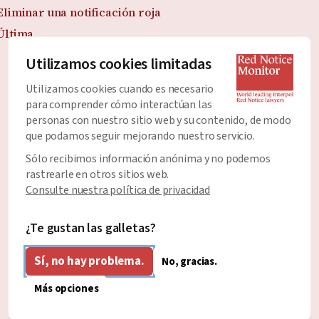
Eliminar una notificación roja
Última
Utilizamos cookies limitadas
Utilizamos cookies cuando es necesario
Únete al Boletín
para comprender cómo interactúan las
Manténgase al día con todas las últimas noticias y
personas con nuestro sitio web y su contenido, de modo
que podamos seguir mejorando nuestro servicio.
desarrollos sobre las Notificaciones Rojas.
Sólo recibimos información anónima y no podemos
Dirección de correo electrónico
*
rastrearle en otros sitios web.
Consulte nuestra política de privacidad
¿Te gustan las galletas?
Sí, no hay problema.
No, gracias.
Más opciones
Spanish
Diseñado y desarrollado por
Diseño claro y honesto